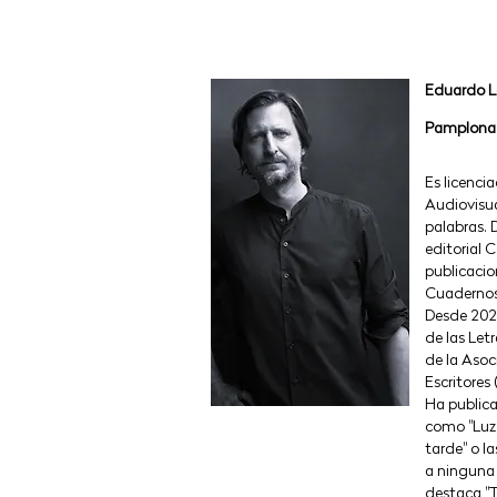
Eduardo L
Pamplona,
Es licenc
Audiovisua
palabras. 
editorial 
publicacio
Cuadernos
Desde 202
de las Letra
de la Asoc
Escritores
Ha publica
como "Luz 
tarde" o la
a ninguna 
destaca "T