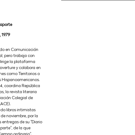
aporte
 1979
iado en Comunicación
l, pero trabaja con
Dirige la plataforma
Coverture y colabora en
nes como Territorios o
 Hispanoamericanos.
4, coordina República
s, la revista literaria
iación Colegial de
 (ACE).
do libros intimistas
de noviembre, por la
s entregas de su "Diario
parte", de la que
iempo ordinario".