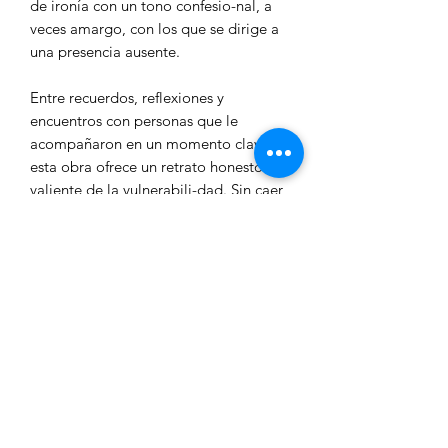
de ironía con un tono confesio-nal, a
veces amargo, con los que se dirige a
una presencia ausente.
Entre recuerdos, reflexiones y
encuentros con personas que le
acompañaron en un momento clave,
esta obra ofrece un retrato honesto y
valiente de la vulnerabili-dad. Sin caer
en sentimentalismos, Laporte se abre
paso en sus propias preguntas, donde
la escritura deviene en un homenaje a
lo que nunca fue y, sin embargo,
persiste.
POLÍTICA DE ENVÍOS
Las entregas en España se realizan en
un plazo de entre 3 y 5 días laborables.