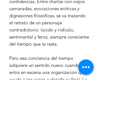
confidencias. Entre charlas con viejos
camaradas, evocaciones eróticas y
digresiones filosóficas, se va trazando
el retrato de un personaje
contradictorio: lúcido y ridículo,
sentimental y feroz, siempre consciente
del tiempo que le resta.
Pero esa conciencia del tiempo
adquiere un sentido nuevo cuando
entra en escena una organización que
ayuda a los viejos a decidir su final. La
muerte deja entonces de ser una
abstracción para convertirse en un
horizonte concreto y deliberado.
Morituri es la crónica sobre la dignidad
de elegir cómo y cuándo despedirse.