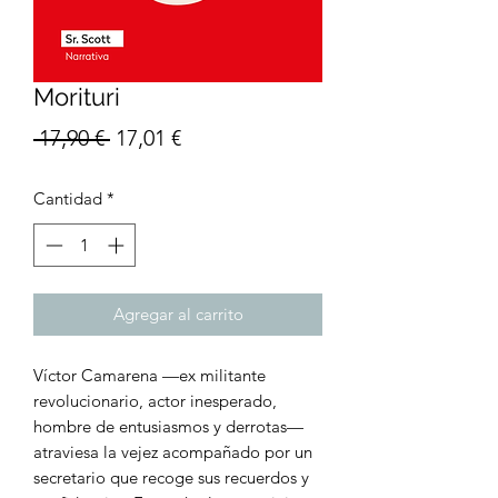
Morituri
Precio
Precio
 17,90 € 
17,01 €
de
Cantidad
*
oferta
Agregar al carrito
Víctor Camarena —ex militante
revolucionario, actor inesperado,
hombre de entusiasmos y derrotas—
atraviesa la vejez acompañado por un
secretario que recoge sus recuerdos y