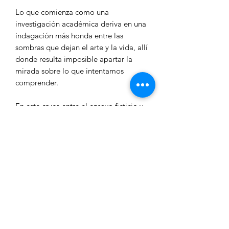
Lo que comienza como una
investigación académica deriva en una
indagación más honda entre las
sombras que dejan el arte y la vida, allí
donde resulta imposible apartar la
mirada sobre lo que intentamos
comprender.
En este cruce entre el ensayo ficticio y
la investigación literaria, Peña Castaño
recompone el retrato del artista, las
personas que lo rodearon y, al mismo
tiempo, el autorretrato de quien
intenta descifrarlo.
POLÍTICA DE ENVÍOS
Las entregas en España se realizan en