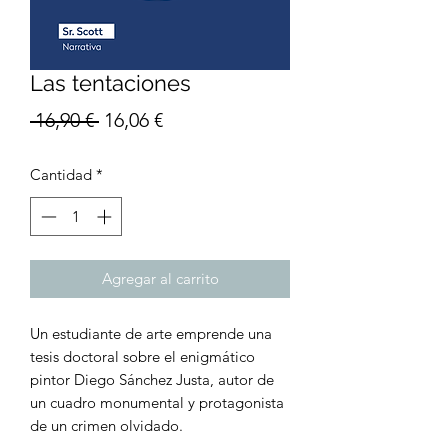
Las tentaciones
Precio
Precio
 16,90 € 
16,06 €
de
Cantidad
*
oferta
Agregar al carrito
Un estudiante de arte emprende una
tesis doctoral sobre el enigmático
pintor Diego Sánchez Justa, autor de
un cuadro monumental y protagonista
de un crimen olvidado.