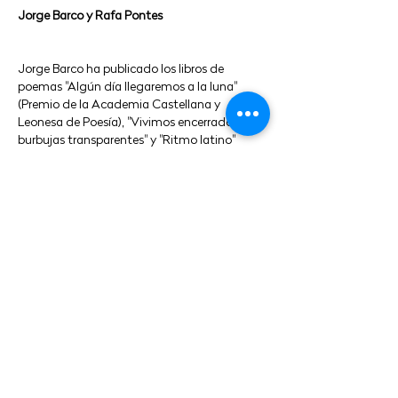
Jorge Barco y Rafa Pontes
Jorge Barco ha publicado los libros de
poemas "Algún día llegaremos a la luna"
(Premio de la Academia Castellana y
Leonesa de Poesía), "Vivimos encerrados en
burbujas transparentes" y "Ritmo latino"
(Premio Emilio Alarcos).
Rafa Pontes ha publicado los libros de
poemas "El bañador eléctrico", "Sería bueno
que me hicieras caso", "Superman es andaluz"
y "Silencio en expansión"
"Resulta sobresaliente el dominio del
ritmo, de las figuras retóricas y de los
juegos verbales que contribuyen en el
propósito lúdico. Es un poemario que
parte de la empatía hacia lo que no se
es, que es la verdadera empatía, de la