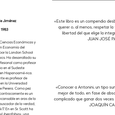
de Jiménez
«Este libro es un compendio des
querer o, al menos, respetar l
 1983
libertad del que elige la inte
JUAN JOSÉ P
 Ciencias Económicas y
en Economía del
 por la London School
cs. Ha desarrollado su
ofesional como profesor
rio en el Sudeste
 en Hispanoamé-rica.
te es profesor de
en la Universidad
«Conocer a Antonini, un tipo su
e Pereira. Como pez
mejor de todo, en fase de abs
ontracorriente es un
ncansable en aras de la
complicado que ganar dos veces c
 buscador de la verdad,
JOAQUÍN C
/7. En en Sr. Scott ha
«Liberofobia», una