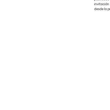
invitación 
desde la p