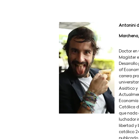
Antonini 
Marchena,
Doctor en
Magíster 
Desarrollo
of Economi
carrera pr
universita
Asiático y
Actualmen
Economía 
Católica d
que nada c
luchador i
libertad y
católico 24
publicado 