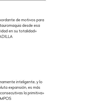
bordante de motivos para
a tauromaquia desde esa
gridad en su totalidad»
ADILLA
mamente inteligente, y lo
oluta expansión, es más
onsecutivas la primitiva»
AMPOS